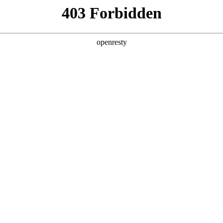
科·巴尔韦德